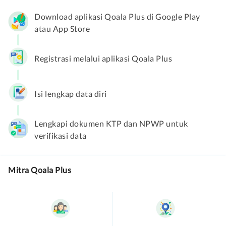
Download aplikasi Qoala Plus di Google Play
atau App Store
Registrasi melalui aplikasi Qoala Plus
Ok
Kenali Lebih Lanjut Perlindungan Mobil
Tutup
Isi lengkap data diri
Lengkapi dokumen KTP dan NPWP untuk
verifikasi data
Mitra Qoala Plus